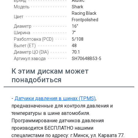
Alutec
Бренд
Shark
Модель
Racing Black
Цвет
Frontpolished
16’’
Диаметр
7’’
Ширина
5/108
Разболтовка (PCD)
48
Вылет (ET)
70.1
Диаметр ЦО (DIA)
SH70648B53-5
Артикул завода
К этим дискам может
понадобиться
-
Датчики давления в шинах (TPMS)
,
предназначенные для контроля давления и
температуры в шине автомобиля.
Программирование датчиков давления
производится БЕСПЛАТНО нашими
спецалистами по адресу: г.Минск, ул. Карвата 77.