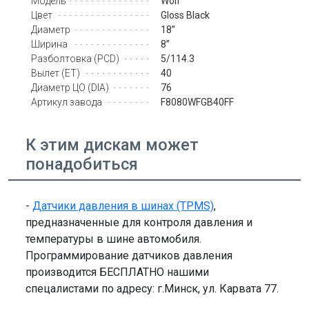
Wolf
Модель
Gloss Black
Цвет
18’’
Диаметр
8’’
Ширина
5/114.3
Разболтовка (PCD)
40
Вылет (ET)
76
Диаметр ЦО (DIA)
F8080WFGB40FF
Артикул завода
К этим дискам может
понадобиться
-
Датчики давления в шинах (TPMS)
,
предназначенные для контроля давления и
температуры в шине автомобиля.
Программирование датчиков давления
производится БЕСПЛАТНО нашими
спецалистами по адресу: г.Минск, ул. Карвата 77.