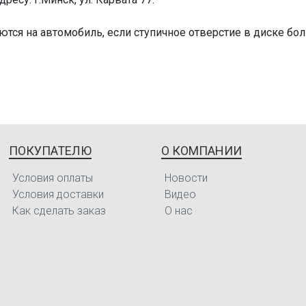
2017 г.в.
3.0t 400
аются на автомобиль, если ступичное отверстие в диске б
2016 г.в.
3.5h 359
2017 г.в.
5.6i AWD
2014 г.в.
3.7i 315 
2016 г.в.
3.5i 259 
ПОКУПАТЕЛЮ
О КОМПАНИИ
2014 г.в.
3.5i 270 
Условия оплаты
Новости
2015 г.в.
2.5i 180 
Условия доставки
Видео
Как сделать заказ
О нас
2016 г.в.
3.5i 270 
2000 г.в.
3.0 (HY3
2004 г.в.
3.0 (HY3
2014 г.в.
3.7i (DB