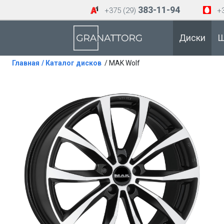
383-11-94
+375 (29)
+3
Диски
Ш
Главная
/ Каталог дисков
/ MAK Wolf