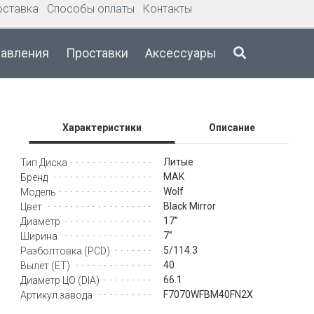
оставка
Способы оплаты
Контакты
давления
Проставки
Аксессуары
Характеристики
Описание
Литые
Тип Диска
MAK
Бренд
Wolf
Модель
Black Mirror
Цвет
17’’
Диаметр
7’’
Ширина
5/114.3
Разболтовка (PCD)
40
Вылет (ET)
66.1
Диаметр ЦО (DIA)
F7070WFBM40FN2X
Артикул завода