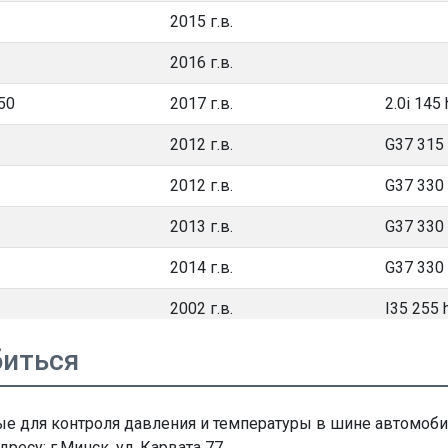
2015 г.в.
2016 г.в.
S50
2017 г.в.
2.0i 145 
2012 г.в.
G37 315
2012 г.в.
G37 330
2013 г.в.
G37 330
2014 г.в.
G37 330
2002 г.в.
I35 255 
2003 г.в.
I35 255 
биться
2004 г.в.
I35 255 
ые для контроля давления и температуры в шине автомоб
2010 г.в.
M30d 23
су: г.Минск, ул. Карвата 77.