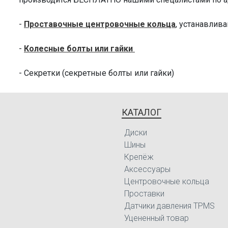
Infiniti
Q50
-
Проставочные центровочные кольца
, устанавлив
Infiniti
Q70
-
Колесные болты или гайки
Infiniti
Q70
- Секретки (секретные болты или гайки)
Infiniti
QX50
Infiniti
QX60
КАТАЛОГ
Nissan
Altima
Диски
Nissan
Altima
Шины
Крепёж
Nissan
Altima
Аксессуары
Nissan
Cedric
Центровочные кольца
Проставки
Nissan
Cedric
Датчики давления TPMS
Уцененный товар
Nissan
Fuga