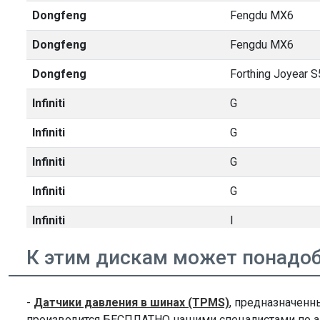
Dongfeng
Fengdu MX6
Dongfeng
Fengdu MX6
Dongfeng
Forthing Joyear 
Infiniti
G
Infiniti
G
Infiniti
G
Infiniti
G
Infiniti
I
Infiniti
I
К этим дискам может понадо
Infiniti
I
-
Датчики давления в шинах (TPMS)
, предназначенн
Infiniti
M
производится БЕСПЛАТНО нашими спецалистами по адре