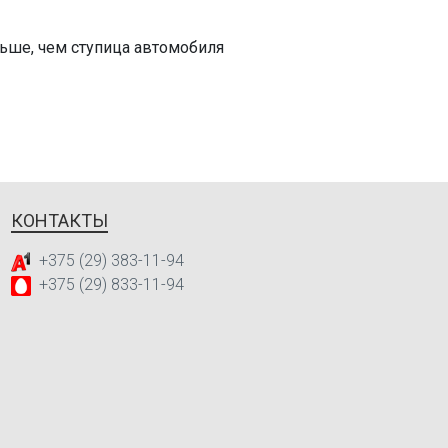
 hp
ольше, чем ступица автомобиля
 hp
 402 hp
hp
hp
КОНТАКТЫ
hp
+375 (29) 383-11-94
hp
+375 (29) 833-11-94
hp
4) 237 hp
4) 276 hp
A-KY51) 329 hp