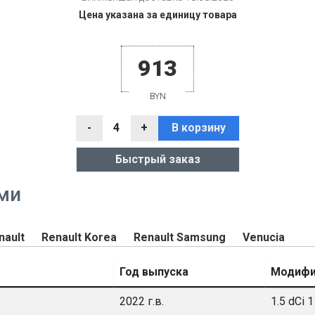
Цена указана за единицу товара
913
BYN
-
4
+
В корзину
Быстрый заказ
ми
nault
Renault Korea
Renault Samsung
Venucia
Год выпуска
Модифи
2022 г.в.
1.5 dCi 