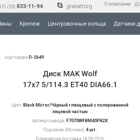
О компании
Д
833-11-94
granattorg
75 (29)
ины
Крепёж
Центровочные кольца
Датчики 
код товара
D-2649
Диск MAK Wolf
17x7 5/114.3 ET40 DIA66.1
Цвет:
Black Mirror/Чёрный глянцевый с полированной
лицевой частью
Артикул завода:
F7070WFBM40FN2X
Под заказ (Москва):
4 шт.
Ближайшая доставка 18.08.2026