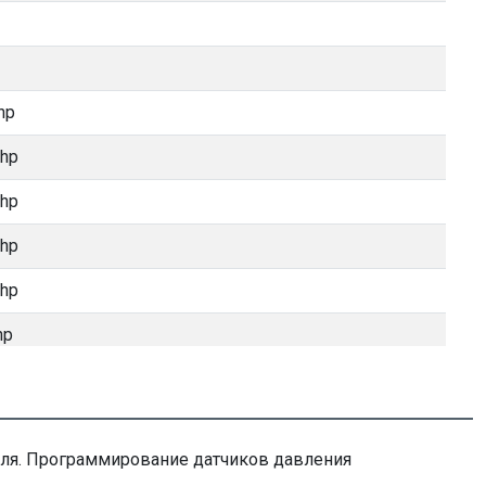
hp
 hp
 hp
 hp
 hp
hp
hp
hp
иля. Программирование датчиков давления
5 hp