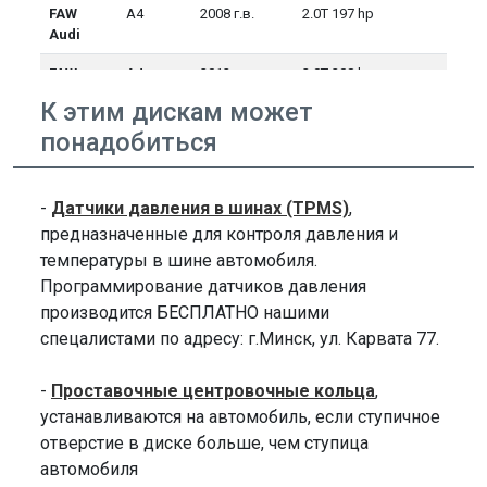
FAW
A4
2008 г.в.
2.0T 197 hp
Audi
FAW
A4
2012 г.в.
2.0T 208 hp
Audi
К этим дискам может
FAW
A4
2013 г.в.
2.0T 208 hp
понадобиться
Audi
FAW
A4
2014 г.в.
2.0T 208 hp
-
Датчики давления в шинах (TPMS)
,
Audi
предназначенные для контроля давления и
FAW
A4
2015 г.в.
2.0T 208 hp
температуры в шине автомобиля.
Audi
Программирование датчиков давления
производится БЕСПЛАТНО нашими
FAW
A6
2005 г.в.
2.4 174 hp
Audi
спецалистами по адресу: г.Минск, ул. Карвата 77.
FAW
A6
2005 г.в.
3.0T 306 hp
-
Проставочные центровочные кольца
,
Audi
устанавливаются на автомобиль, если ступичное
FAW
A6
2006 г.в.
2.4 174 hp
отверстие в диске больше, чем ступица
Audi
автомобиля