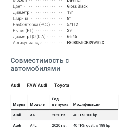
DaVinci
Модель
Gloss Black
Цвет
18’’
Диаметр
8’’
Ширина
5/112
Разболтовка (PCD)
39
Вылет (ET)
66.45
Диаметр ЦО (DIA)
F8080BRGB39WS2X
Артикул завода
Совместимость с
автомобилями
Audi
FAW Audi
Toyota
Год
Марка
Модель
выпуска
Модификация
Audi
A4L
2020 г.в.
40 TFSi 188 hp
Audi
A4L
2020 г.в.
40 TFSi quattro 188 hp