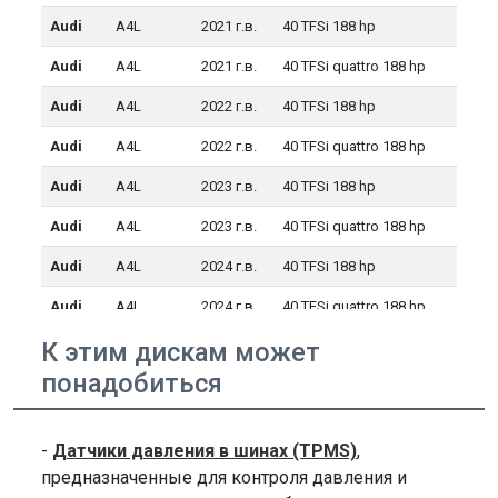
Audi
A4L
2021 г.в.
40 TFSi 188 hp
Audi
A4L
2021 г.в.
40 TFSi quattro 188 hp
Audi
A4L
2022 г.в.
40 TFSi 188 hp
Audi
A4L
2022 г.в.
40 TFSi quattro 188 hp
Audi
A4L
2023 г.в.
40 TFSi 188 hp
Audi
A4L
2023 г.в.
40 TFSi quattro 188 hp
Audi
A4L
2024 г.в.
40 TFSi 188 hp
Audi
A4L
2024 г.в.
40 TFSi quattro 188 hp
К этим дискам может
Audi
A6
2011 г.в.
3.0 TDi 241 hp
понадобиться
Audi
A6
2012 г.в.
2.0TFSi 208 hp
Audi
A6
2012 г.в.
3.0 TDi 240 hp
-
Датчики давления в шинах (TPMS)
,
Audi
A6
2012 г.в.
3.0 TDi 241 hp
предназначенные для контроля давления и