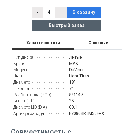
-
4
+
В корзину
Быстрый заказ
Характеристики
Описание
Литые
Тип Диска
MAK
Бренд
DaVinci
Модель
Light Titan
Цвет
18’’
Диаметр
7’’
Ширина
5/114.3
Разболтовка (PCD)
35
Вылет (ET)
60.1
Диаметр ЦО (DIA)
F7080BRTM35FPX
Артикул завода
Совместимость с