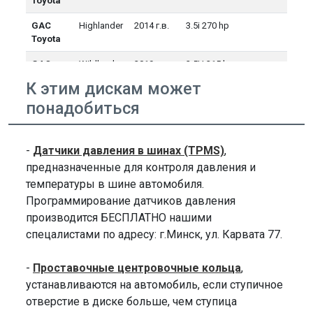
Toyota
GAC
Highlander
2014 г.в.
3.5i 270 hp
Toyota
GAC
Wildlander
2019 г.в.
2.5H 215 hp
Toyota
К этим дискам может
GAC
Wildlander
2020 г.в.
2.5H 215 hp
понадобиться
Toyota
GAC
Wildlander
2021 г.в.
2.5H 215 hp
-
Датчики давления в шинах (TPMS)
,
Toyota
предназначенные для контроля давления и
GAC
Wildlander
2022 г.в.
2.5H 215 hp
температуры в шине автомобиля.
Toyota
Программирование датчиков давления
производится БЕСПЛАТНО нашими
GAC
Wildlander
2023 г.в.
2.5H 215 hp
Toyota
спецалистами по адресу: г.Минск, ул. Карвата 77.
GAC
Wildlander
2024 г.в.
2.5H 215 hp
-
Проставочные центровочные кольца
,
Toyota
устанавливаются на автомобиль, если ступичное
Geely
Jiaji
2019 г.в.
отверстие в диске больше, чем ступица