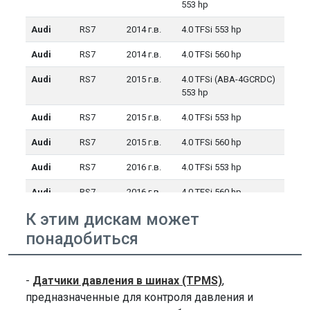
553 hp
Audi
RS7
2014 г.в.
4.0 TFSi 553 hp
Audi
RS7
2014 г.в.
4.0 TFSi 560 hp
Audi
RS7
2015 г.в.
4.0 TFSi (ABA-4GCRDC)
553 hp
Audi
RS7
2015 г.в.
4.0 TFSi 553 hp
Audi
RS7
2015 г.в.
4.0 TFSi 560 hp
Audi
RS7
2016 г.в.
4.0 TFSi 553 hp
Audi
RS7
2016 г.в.
4.0 TFSi 560 hp
К этим дискам может
Audi
RS7
2017 г.в.
4.0 TFSi 553 hp
понадобиться
Audi
RS7
2017 г.в.
4.0 TFSi 560 hp
Audi
RS7
2018 г.в.
4.0 TFSi 560 hp
-
Датчики давления в шинах (TPMS)
,
Audi
S5
2020 г.в.
3.0 TFSi quattro 349 hp
предназначенные для контроля давления и