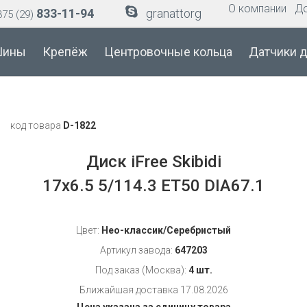
О компании
Д
833-11-94
granattorg
75 (29)
ины
Крепёж
Центровочные кольца
Датчики 
код товара
D-1822
Диск iFree Skibidi
17x6.5 5/114.3 ET50 DIA67.1
Цвет:
Нео-классик/Серебристый
Артикул завода:
647203
Под заказ (Москва):
4 шт.
Ближайшая доставка 17.08.2026