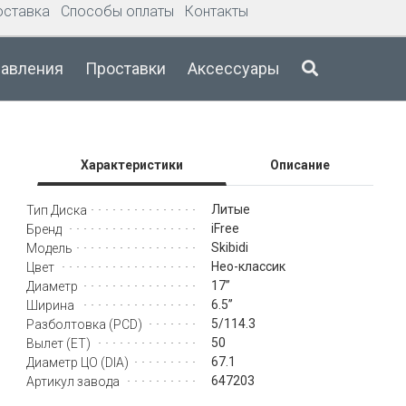
оставка
Способы оплаты
Контакты
давления
Проставки
Аксессуары
Характеристики
Описание
Литые
Тип Диска
iFree
Бренд
Skibidi
Модель
Нео-классик
Цвет
17’’
Диаметр
6.5’’
Ширина
5/114.3
Разболтовка (PCD)
50
Вылет (ET)
67.1
Диаметр ЦО (DIA)
647203
Артикул завода