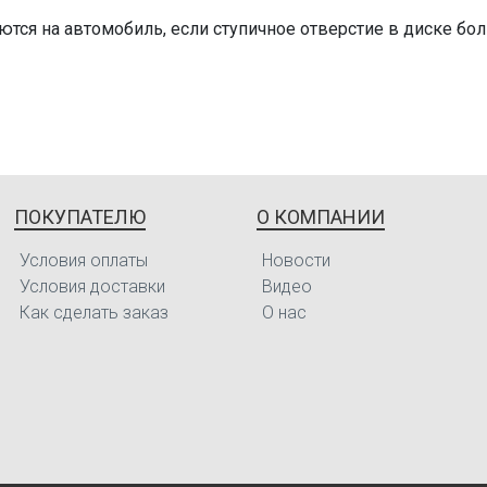
2017 г.в.
аются на автомобиль, если ступичное отверстие в диске б
2018 г.в.
2019 г.в.
2024 г.в.
1.6TGDI 192 hp
2018 г.в.
1.6i 121 hp
ПОКУПАТЕЛЮ
О КОМПАНИИ
2017 г.в.
Условия оплаты
Новости
2014 г.в.
Условия доставки
Видео
Как сделать заказ
О нас
2024 г.в.
1.8T 194 hp
2021 г.в.
1.5 CRDi 113 hp
2021 г.в.
2.0 MPi 157 hp
2022 г.в.
1.5 CRDi 113 hp