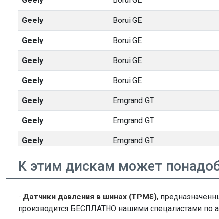
Geely
Borui GE
Geely
Borui GE
Geely
Borui GE
Geely
Borui GE
Geely
Borui GE
Geely
Emgrand GT
Geely
Emgrand GT
Geely
Emgrand GT
Geely
Emgrand GT
К этим дискам может понадо
Geely
GC9
-
Датчики давления в шинах (TPMS)
, предназначенн
Geely
GC9
производится БЕСПЛАТНО нашими спецалистами по адре