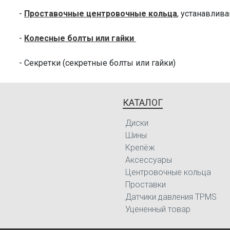
Geely
GC9
-
Проставочные центровочные кольца
, устанавлив
Geely
GC9
-
Колесные болты или гайки
Geely
GC9
- Секретки (секретные болты или гайки)
Haima
7X
Haima
S5
КАТАЛОГ
Hawtai
B11
Диски
Hawtai
B21
Шины
Крепёж
Hongqi
H5
Аксессуары
Hyundai
Alcazar
Центровочные кольца
Проставки
Hyundai
Alcazar
Датчики давления TPMS
Уцененный товар
Hyundai
Alcazar