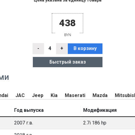
Цена указана за единицу товара
438
BYN
-
4
+
В корзину
Быстрый заказ
ми
ndai
JAC
Jeep
Kia
Maserati
Mazda
Mitsubis
Год выпуска
Модификация
2007 г.в.
2.7i 186 hp