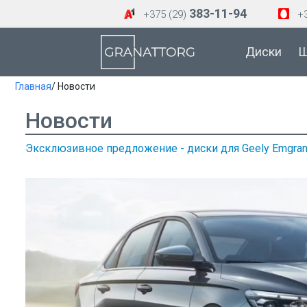
383-11-94
+375 (29)
+3
Диски
Ш
Главная
/ Новости
Новости
Эксклюзивное предложение - диски для Geely Emgran