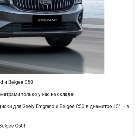
d и Belgee C50
метрами только у нас на складе!
ки для Geely Emgrand и Belgee C50 в диаметре 15" — в
Belgee C50!