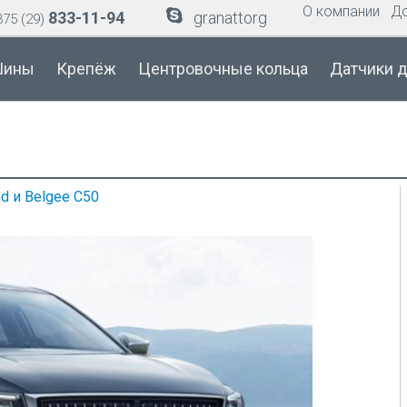
О компании
Д
833-11-94
granattorg
75 (29)
ины
Крепёж
Центровочные кольца
Датчики 
d и Belgee C50